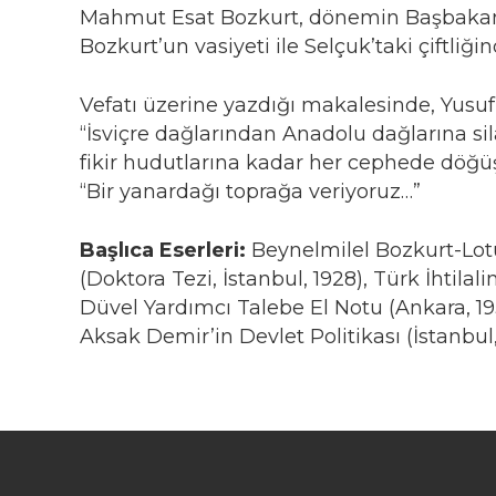
Mahmut Esat Bozkurt, dönemin Başbakanı 
Bozkurt’un vasiyeti ile Selçuk’taki çiftliği
Vefatı üzerine yazdığı makalesinde, Yusuf 
“İsviçre dağlarından Anadolu dağlarına 
fikir hudutlarına kadar her cephede döğüş
“Bir yanardağı toprağa veriyoruz…”
Başlıca Eserleri:
Beynelmilel Bozkurt-Lotu
(Doktora Tezi, İstanbul, 1928), Türk İhtila
Düvel Yardımcı Talebe El Notu (Ankara, 1939
Aksak Demir’in Devlet Politikası (İstanbul, 1