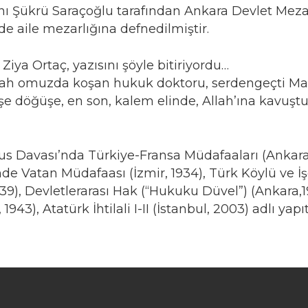
Şükrü Saraçoğlu tarafından Ankara Devlet Mezarl
nde aile mezarlığına defnedilmiştir.
Ziya Ortaç, yazısını şöyle bitiriyordu…
silah omuzda koşan hukuk doktoru, serdengeçti M
e döğüşe, en son, kalem elinde, Allah’ına kavuşt
s Davası’nda Türkiye-Fransa Müdafaaları (Ankara 
linde Vatan Müdafaası (İzmir, 1934), Türk Köylü ve İş
), Devletlerarası Hak (“Hukuku Düvel”) (Ankara,1940
943), Atatürk İhtilali I-II (İstanbul, 2003) adlı yapı