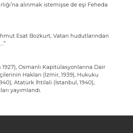
ığı’na alınmak istemişse de eşi Feheda
ahmut Esat Bozkurt, Vatan hudutlarından
u…”
1927), Osmanlı Kapitülasyonlarına Dair
çilerinin Hakları (İzmir, 1939), Hukuku
), Atatürk İhtilali (İstanbul, 1940),
tları yayımlandı.