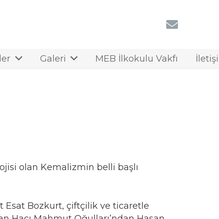
ler
Galeri
MEB İlkokulu Vakfı
İleti
jisi olan Kemalizmin belli başlı
sat Bozkurt, çiftçilik ve ticaretle
unan Hacı Mahmut Oğulları’ndan Hasan