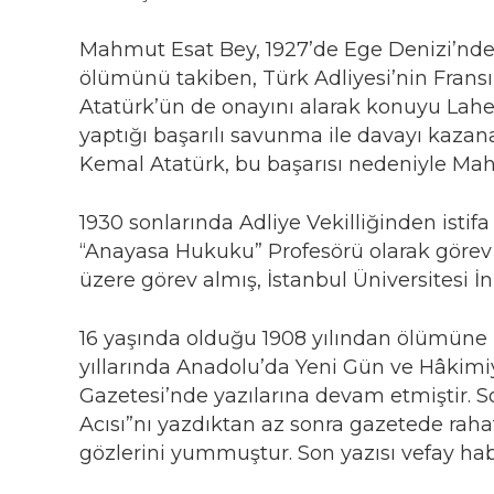
Mahmut Esat Bey, 1927’de Ege Denizi’nde 
ölümünü takiben, Türk Adliyesi’nin Frans
Atatürk’ün de onayını alarak konuyu Lahe
yaptığı başarılı savunma ile davayı kazan
Kemal Atatürk, bu başarısı nedeniyle Mah
1930 sonlarında Adliye Vekilliğinden istif
“Anayasa Hukuku” Profesörü olarak görev y
üzere görev almış, İstanbul Üniversitesi İ
16 yaşında olduğu 1908 yılından ölümüne k
yıllarında Anadolu’da Yeni Gün ve Hâkimiy
Gazetesi’nde yazılarına devam etmiştir. S
Acısı”nı yazdıktan az sonra gazetede raha
gözlerini yummuştur. Son yazısı vefay habe