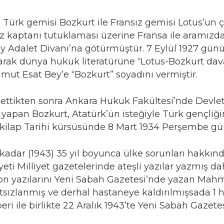
Türk gemisi Bozkurt ile Fransız gemisi Lotus’un ç
ız kaptanı tutuklaması üzerine Fransa ile aramızd
y Adalet Divanı’na götürmüştür. 7 Eylül 1927 gü
arak dünya hukuk literatürüne “Lotus-Bozkurt dava
mut Esat Bey’e “Bozkurt” soyadını vermiştir.
a ettikten sonra Ankara Hukuk Fakültesi’nde Devlet
apan Bozkurt, Atatürk’ün isteğiyle Türk gençliğin
nkilap Tarihi kürsüsünde 8 Mart 1934 Perşembe günü
adar (1943) 35 yıl boyunca ülke sorunları hakkınd
eti Milliyet gazetelerinde ateşli yazılar yazmış d
on yazılarını Yeni Sabah Gazetesi’nde yazan Mahm
tsızlanmış ve derhal hastaneye kaldırılmışsada 1 h
ri ile birlikte 22 Aralık 1943’te Yeni Sabah Gazete