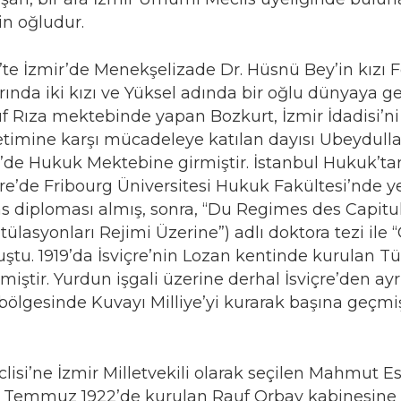
in oğludur.
’te İzmir’de Menekşelizade Dr. Hüsnü Bey’in kızı
rında iki kızı ve Yüksel adında bir oğlu dünyaya ge
f Rıza mektebinde yapan Bozkurt, İzmir İdadisi’ni b
timine karşı mücadeleye katılan dayısı Ubeydullah 
’de Hukuk Mektebine girmiştir. İstanbul Hukuk’ta
çre’de Fribourg Üniversitesi Hukuk Fakültesi’nde
ns diploması almış, sonra, “Du Regimes des Capit
tülasyonları Rejimi Üzerine”) adlı doktora tezi i
ştu. 1919’da İsviçre’nin Lozan kentinde kurulan T
lmiştir. Yurdun işgali üzerine derhal İsviçre’den a
ölgesinde Kuvayı Milliye’yi kurarak başına geçmiş 
isi’ne İzmir Milletvekili olarak seçilen Mahmut Esa
Temmuz 1922’de kurulan Rauf Orbay kabinesine 30