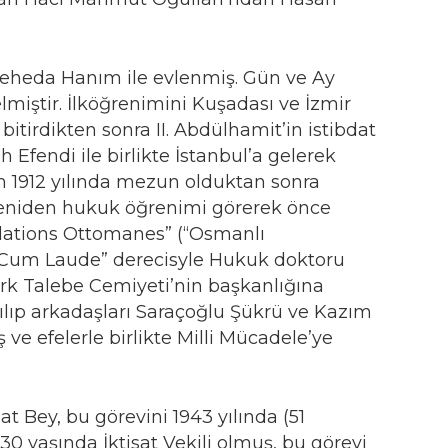
 Feheda Hanım ile evlenmiş. Gün ve Ay
lmiştir. İlköğrenimini Kuşadası ve İzmir
itirdikten sonra II. Abdülhamit’in istibdat
Efendi ile birlikte İstanbul’a gelerek
n 1912 yılında mezun olduktan sonra
 yeniden hukuk öğrenimi görerek önce
ulations Ottomanes” (“Osmanlı
le “Cum Laude” derecisyle Hukuk doktoru
ürk Talebe Cemiyeti’nin başkanlığına
yrılıp arkadaşları Saraçoğlu Şükrü ve Kazım
ve efelerle birlikte Milli Mücadele’ye
t Bey, bu görevini 1943 yılında (51
 yaşında İktisat Vekili olmuş, bu görevi