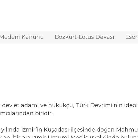
 Medeni Kanunu
Bozkurt-Lotus Davası
Eser
 devlet adamı ve hukukçu, Türk Devrimi’nin ideolo
mcılarından biridir.
 yılında İzmir’in Kuşadası ilçesinde doğan Mahmut E
şan, bir ara İzmir Umumi Meclis üyeliğinde bul