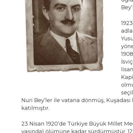
Bey’
1923
adla
Yusu
yöne
1908
İsvi
lisa
Kapi
olmu
seçi
Nuri Bey’ler ile vatana dönmüş, Kuşadası b
katılmıştır.
23 Nisan 1920’de Türkiye Büyük Millet Mecl
yaşında) ölümüne kadar sürdürmüştür. 12 