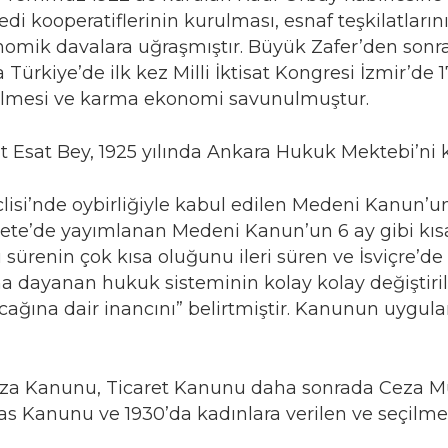
 kredi kooperatiflerinin kurulması, esnaf teşkilatl
onomik davalara uğraşmıştır. Büyük Zafer’den sonr
Türkiye’de ilk kez Milli İktisat Kongresi İzmir’de 
tirilmesi ve karma ekonomi savunulmuştur.
ut Esat Bey, 1925 yılında Ankara Hukuk Mektebi’ni k
lisi’nde oybirliğiyle kabul edilen Medeni Kanun’u
zete’de yayımlanan Medeni Kanun’un 6 ay gibi kıs
 sürenin çok kısa oluğunu ileri süren ve İsviçre’de 
a dayanan hukuk sisteminin kolay kolay değiştiril
olacağına dair inancını” belirtmiştir. Kanunun uyg
za Kanunu, Ticaret Kanunu daha sonrada Ceza M
las Kanunu ve 1930’da kadınlara verilen ve seçilm