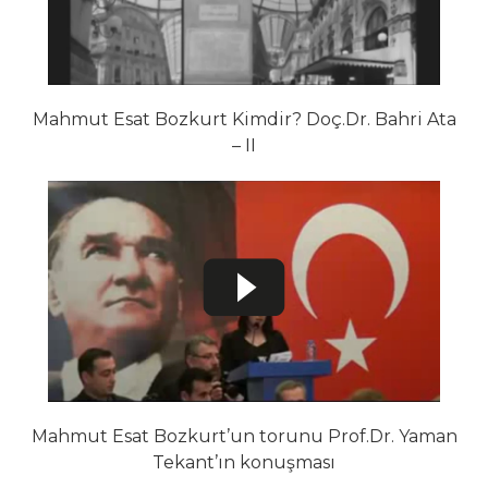
Mahmut Esat Bozkurt Kimdir? Doç.Dr. Bahri Ata
– II
Mahmut Esat Bozkurt’un torunu Prof.Dr. Yaman
Tekant’ın konuşması