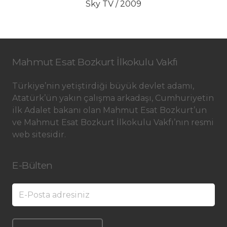
Sky TV / 2009
Mahmut Esat Bozkurt İlkokulu Vakfı
Türkiye’nin yetiştirdiği büyük devlet adamı,
Atatürk’ün yakın çalışma arkadaşı, Cumhuriyetin
ilk Adalet bakanı olan Mahmut Esat Bozkurt’un
ve Mahmut Esat Bozkurt İlkokulu Vakfı’nın resmi
web sitesidir.
E-Bülten