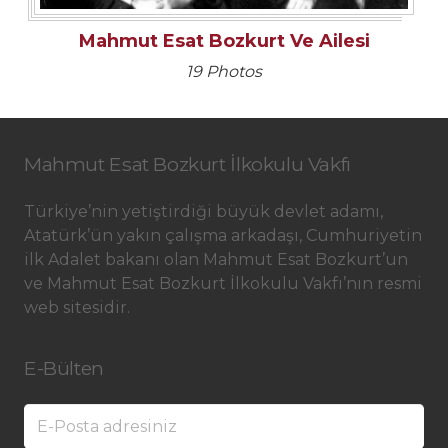
Mahmut Esat Bozkurt Ve Ailesi
19 Photos
Mahmut Esat Bozkurt İlkokulu Vakfı
Türkiye’nin yetiştirdiği büyük devlet adamı,
Atatürk’ün yakın çalışma arkadaşı, Cumhuriyetin
ilk Adalet bakanı olan Mahmut Esat Bozkurt’un
ve Mahmut Esat Bozkurt İlkokulu Vakfı’nın resmi
web sitesidir.
E-Bülten