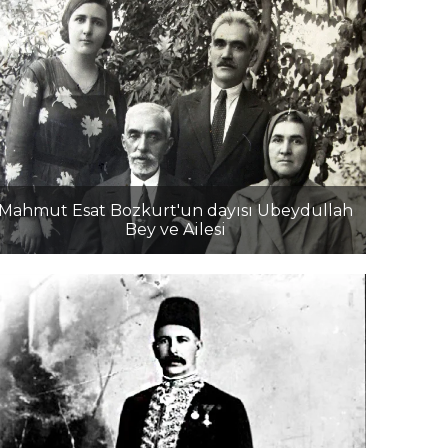
Mahmut Esat Bozkurt'un dayısı Ubeydullah
Bey ve Ailesi