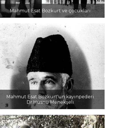
Mahmut Esat Bozkurt ve çocukları
Mahmut Esat Bozkurt'un kayınpederi
Dr.Hüsnü Menekşeli