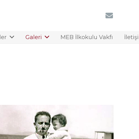
ler
Galeri
MEB İlkokulu Vakfı
İleti