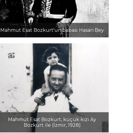
Mahmut Esat Bozkurt'un babası Hasan Bey
Mahmut Esat Bozkurt, küçük kızı Ay
Bozkurt ile (İzmir, 1928)