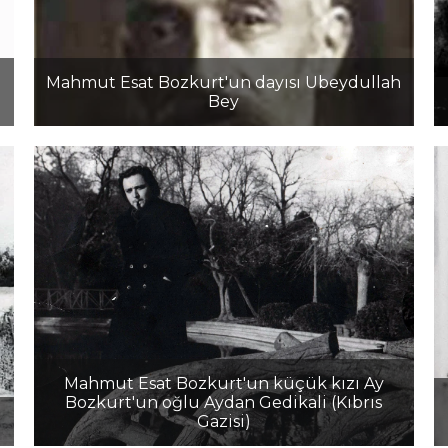
h
Mahmut Esat Bozkurt'un dayısı Ubeydullah
Bey
Mahmut Esat Bozkurt'un küçük kızı Ay
Bozkurt'un oğlu Aydan Gedikali (Kıbrıs
Gazisi)