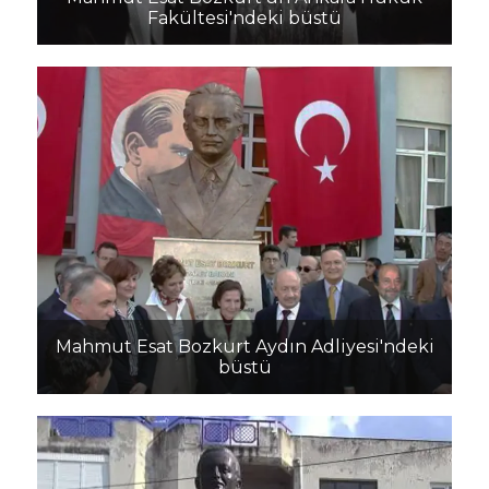
Fakültesi'ndeki büstü
Mahmut Esat Bozkurt Aydın Adliyesi'ndeki
büstü