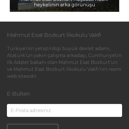
heykelinin arka görünüşü
Mahmut Esat Bozkurt İlkokulu Vakfı
Türkiye’nin yetiştirdiği büyük devlet adamı,
Atatürk’ün yakın çalışma arkadaşı, Cumhuriyetin
ilk Adalet bakanı olan Mahmut Esat Bozkurt’un
ve Mahmut Esat Bozkurt İlkokulu Vakfı’nın resmi
web sitesidir.
E-Bülten