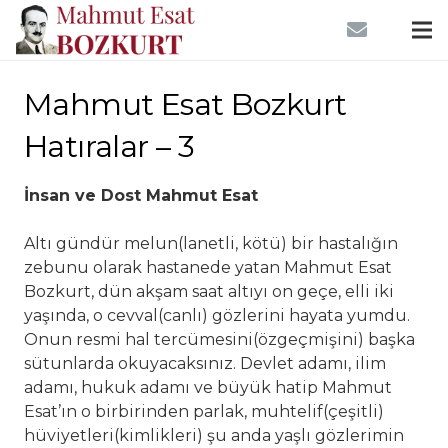
Mahmut Esat Bozkurt
Hatıralar – 3
İnsan ve Dost Mahmut Esat
Altı gündür melun(lanetli, kötü) bir hastalığın
zebunu olarak hastanede yatan Mahmut Esat
Bozkurt, dün akşam saat altıyı on geçe, elli iki
yaşında, o cevval(canlı) gözlerini hayata yumdu.
Onun resmi hal tercümesini(özgeçmişini) başka
sütunlarda okuyacaksınız. Devlet adamı, ilim
adamı, hukuk adamı ve büyük hatip Mahmut
Esat’ın o birbirinden parlak, muhtelif(çeşitli)
hüviyetleri(kimlikleri) şu anda yaşlı gözlerimin