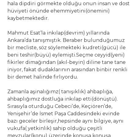
hala dipdiri görmekte olduğu onun insan ve dost
hüviyeti önünde ehemmiyetini(önemini)
kaybetmektedir.
Mahmut Esat’la inkılap(devrim) yıllarında
Ankara’da tanışmıştık. Beraber bulunduğumuz
bir mecliste, söz söylemekteki kudreti(gücü) ile
beni teshir(büyü) eylemişti.Seçme ceyyid(yeni)
fikirler dimağından (akıl-beyin) diline tane tane
iniyor, fakat dudaklarının arasından binbir renkli
bir demet halinde fırlıyordu.
Zamanla aşinalığımz( tanışıklık) ahbaplığa,
ahbaplığımız dostluğa inkılap etti(dönüştü).
Sırasıyla oturduğu Cebeci’de, Keçiören’de,
Yenişehir’de İsmet Paşa Caddesindeki evinde
bazı geceler birleşir,hepsinde aynı bilgiye, aynı
vukufa( yetkinlik) sahip olduğu çeşitli
mevzular(konu) üzerinde konuşa konuşa