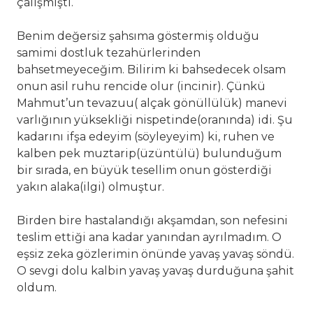
çalışmıştı.
Benim değersiz şahsıma göstermiş olduğu
samimi dostluk tezahürlerinden
bahsetmeyeceğim. Bilirim ki bahsedecek olsam
onun asil ruhu rencide olur (incinir). Çünkü
Mahmut’un tevazuu( alçak gönüllülük) manevi
varlığının yüksekliği nispetinde(oranında) idi. Şu
kadarını ifşa edeyim (söyleyeyim) ki, ruhen ve
kalben pek muztarip(üzüntülü) bulunduğum
bir sırada, en büyük tesellim onun gösterdiği
yakın alaka(ilgi) olmuştur.
Birden bire hastalandığı akşamdan, son nefesini
teslim ettiği ana kadar yanından ayrılmadım. O
eşsiz zeka gözlerimin önünde yavaş yavaş söndü.
O sevgi dolu kalbin yavaş yavaş durduğuna şahit
oldum.