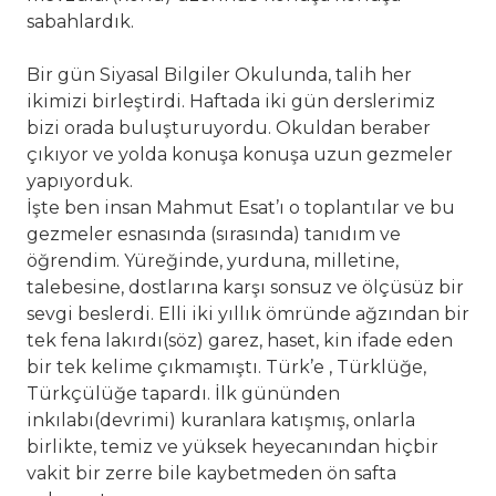
sabahlardık.
Bir gün Siyasal Bilgiler Okulunda, talih her
ikimizi birleştirdi. Haftada iki gün derslerimiz
bizi orada buluşturuyordu. Okuldan beraber
çıkıyor ve yolda konuşa konuşa uzun gezmeler
yapıyorduk.
İşte ben insan Mahmut Esat’ı o toplantılar ve bu
gezmeler esnasında (sırasında) tanıdım ve
öğrendim. Yüreğinde, yurduna, milletine,
talebesine, dostlarına karşı sonsuz ve ölçüsüz bir
sevgi beslerdi. Elli iki yıllık ömründe ağzından bir
tek fena lakırdı(söz) garez, haset, kin ifade eden
bir tek kelime çıkmamıştı. Türk’e , Türklüğe,
Türkçülüğe tapardı. İlk gününden
inkılabı(devrimi) kuranlara katışmış, onlarla
birlikte, temiz ve yüksek heyecanından hiçbir
vakit bir zerre bile kaybetmeden ön safta