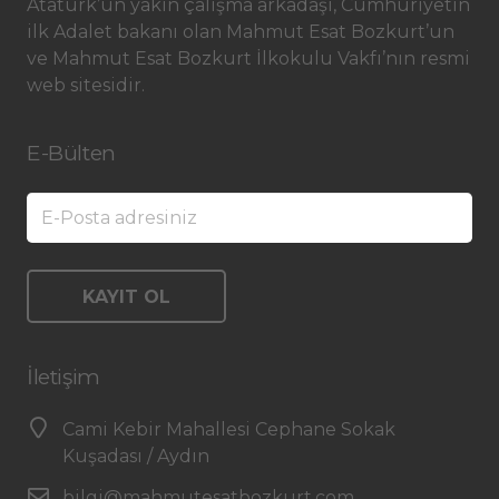
Atatürk’ün yakın çalışma arkadaşı, Cumhuriyetin
ilk Adalet bakanı olan Mahmut Esat Bozkurt’un
ve Mahmut Esat Bozkurt İlkokulu Vakfı’nın resmi
web sitesidir.
E-Bülten
İletişim
Cami Kebir Mahallesi Cephane Sokak
Kuşadası / Aydın
bilgi@mahmutesatbozkurt.com