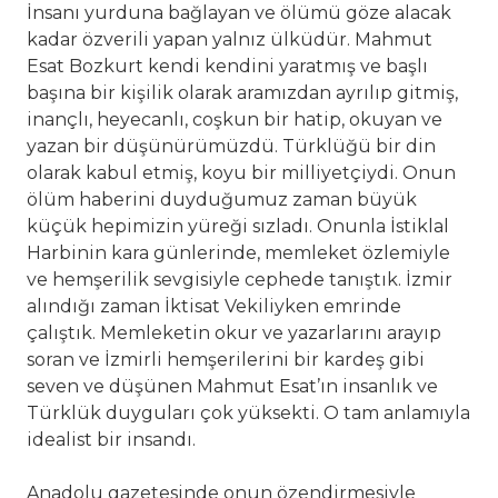
İnsanı yurduna bağlayan ve ölümü göze alacak
kadar özverili yapan yalnız ülküdür. Mahmut
Esat Bozkurt kendi kendini yaratmış ve başlı
başına bir kişilik olarak aramızdan ayrılıp gitmiş,
inançlı, heyecanlı, coşkun bir hatip, okuyan ve
yazan bir düşünürümüzdü. Türklüğü bir din
olarak kabul etmiş, koyu bir milliyetçiydi. Onun
ölüm haberini duyduğumuz zaman büyük
küçük hepimizin yüreği sızladı. Onunla İstiklal
Harbinin kara günlerinde, memleket özlemiyle
ve hemşerilik sevgisiyle cephede tanıştık. İzmir
alındığı zaman İktisat Vekiliyken emrinde
çalıştık. Memleketin okur ve yazarlarını arayıp
soran ve İzmirli hemşerilerini bir kardeş gibi
seven ve düşünen Mahmut Esat’ın insanlık ve
Türklük duyguları çok yüksekti. O tam anlamıyla
idealist bir insandı.
Anadolu gazetesinde onun özendirmesiyle