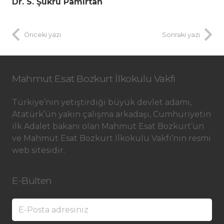
Dr. S. Şükrü Pamirtan
Önceki yazı
Sonraki yazı
Mahmut Esat Bozkurt İlkokulu Vakfı
Türkiye’nin yetiştirdiği büyük devlet adamı,
Atatürk’ün yakın çalışma arkadaşı, Cumhuriyetin
ilk Adalet bakanı olan Mahmut Esat Bozkurt’un
ve Mahmut Esat Bozkurt İlkokulu Vakfı’nın resmi
web sitesidir.
E-Bülten