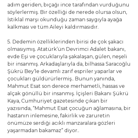
adım geriden, bıçağı ince tarafından vurduğunu
söylerlermiş. Bir özelliği de nerede olursa olsun,
İstiklal marşı okunduğu zaman saygıyla ayağa
kalkması ve tüm Aileyi kaldırmasıdır.
5. Dedemin özelliklerinden birisi de çok şakacı
olmasıymış. Atatürk’ün Devrimci Adalet bakanı,
evde Eşi ve çocuklarıyla şakalaşan, gülen, neşeli
bir insanmış. Arkadaşlarıyla da, bilhassa Saracoğlu
Şükrü Bey’le devamlı zarif espriler yaparlar ve
çocukları güldürürlermiş.. Bunun yanında,
Mahmut Esat son derece merhametli, hassas ve
alçak gönüllü bir insanmış. İçişleri Bakanı Şükrü
Kaya, Cumhuriyet gazetesinde çıkan bir
yazısında, “Mahmut Esat çocuğun ağlamasına, bir
hastanın inlemesine, fakirlik ve zaruretin
önümüze serdiği acıklı manzaralara gözleri
yaşarmadan bakamaz” diyor..