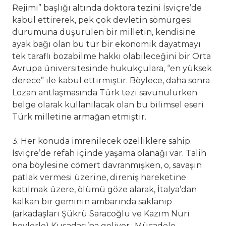
Rejimi” başlığı altında doktora tezini İsviçre’de
kabul ettirerek, pek çok devletin sömürgesi
durumuna düşürülen bir milletin, kendisine
ayak bağı olan bu tür bir ekonomik dayatmayı
tek taraflı bozabilme hakkı olabileceğini bir Orta
Avrupa üniversitesinde hukukçulara, “en yüksek
derece” ile kabul ettirmiştir. Böylece, daha sonra
Lozan antlaşmasında Türk tezi savunulurken
belge olarak kullanılacak olan bu bilimsel eseri
Türk milletine armağan etmiştir.
3. Her konuda imrenilecek özelliklere sahip.
İsviçre’de refah içinde yaşama olanağı var. Talih
ona böylesine cömert davranmışken, o, savaşın
patlak vermesi üzerine, direniş hareketine
katılmak üzere, ölümü göze alarak, İtalya’dan
kalkan bir geminin ambarında saklanıp
(arkadaşları Şükrü Saracoğlu ve Kazım Nuri
beylerle) Kuşadası’na geliyor.. Mücadele