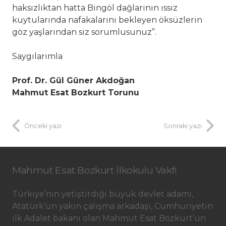
haksızlıktan hatta Bingöl dağlarının ıssız
kuytularında nafakalarını bekleyen öksüzlerin
göz yaşlarından siz sorumlusunuz”.
Saygılarımla
Prof. Dr. Gül Güner Akdoğan
Mahmut Esat Bozkurt Torunu
Önceki yazı
Sonraki yazı
Mahmut Esat Bozkurt İlkokulu Vakfı
Türkiye’nin yetiştirdiği büyük devlet adamı,
Atatürk’ün yakın çalışma arkadaşı, Cumhuriyetin
ilk Adalet bakanı olan Mahmut Esat Bozkurt’un