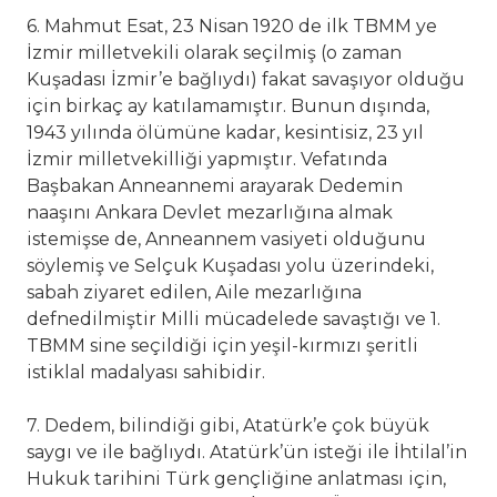
6. Mahmut Esat, 23 Nisan 1920 de ilk TBMM ye
İzmir milletvekili olarak seçilmiş (o zaman
Kuşadası İzmir’e bağlıydı) fakat savaşıyor olduğu
için birkaç ay katılamamıştır. Bunun dışında,
1943 yılında ölümüne kadar, kesintisiz, 23 yıl
İzmir milletvekilliği yapmıştır. Vefatında
Başbakan Anneannemi arayarak Dedemin
naaşını Ankara Devlet mezarlığına almak
istemişse de, Anneannem vasiyeti olduğunu
söylemiş ve Selçuk Kuşadası yolu üzerindeki,
sabah ziyaret edilen, Aile mezarlığına
defnedilmiştir Milli mücadelede savaştığı ve 1.
TBMM sine seçildiği için yeşil-kırmızı şeritli
istiklal madalyası sahibidir.
7. Dedem, bilindiği gibi, Atatürk’e çok büyük
saygı ve ile bağlıydı. Atatürk’ün isteği ile İhtilal’in
Hukuk tarihini Türk gençliğine anlatması için,