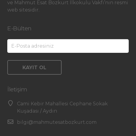
ve Mahmut Esat Bozkurt İlkokulu Vakfı’nın resmi
web sitesidir.
E-Bülten
İletişim
Cami Kebir Mahallesi Cephane Sokak
Kuşadası / Aydın
bilgi@mahmutesatbozkurt.com