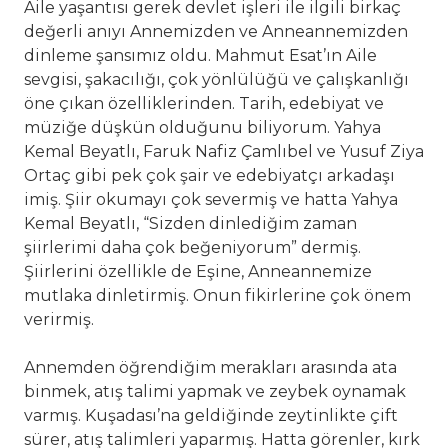
Aile yaşantısı gerek devlet işleri ile ilgili birkaç
değerli anıyı Annemizden ve Anneannemizden
dinleme şansımız oldu. Mahmut Esat’ın Aile
sevgisi, şakacılığı, çok yönlülüğü ve çalışkanlığı
öne çıkan özelliklerinden. Tarih, edebiyat ve
müziğe düşkün olduğunu biliyorum. Yahya
Kemal Beyatlı, Faruk Nafiz Çamlıbel ve Yusuf Ziya
Ortaç gibi pek çok şair ve edebiyatçı arkadaşı
imiş. Şiir okumayı çok severmiş ve hatta Yahya
Kemal Beyatlı, “Sizden dinlediğim zaman
şiirlerimi daha çok beğeniyorum” dermiş.
Şiirlerini özellikle de Eşine, Anneannemize
mutlaka dinletirmiş. Onun fikirlerine çok önem
verirmiş.
Annemden öğrendiğim merakları arasında ata
binmek, atış talimi yapmak ve zeybek oynamak
varmış. Kuşadası’na geldiğinde zeytinlikte çift
sürer, atış talimleri yaparmış. Hatta görenler, kırk