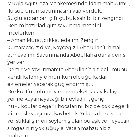
Muğla Ağır Ceza Mahkemesinde idam mahkumu,
iki suçlunun savunmasını yapıyorduk.
Suçlulardan biri çift çubuk sahibi bir zengindi.
Benim hazırladığım savunma metnini
incelerken:
– Aman Murat, dikkat edelim. Zengini
kurtaracağız diye, Köyceğizli Abdullah’ı ihmal
etmeyelim. Savunmanda Abdullah’a daha geniş
yer ver.
Demiş ve savunmamın Abdullah’a ait bölümünü,
kendi kalemiyle mümkün olduğu kadar
eklemeler yaparak güçlendirmişti.
Bozkurt’un ölümüyle memleket kolay kolay
yerine koyamayacağı bir evladını; genç
hukukçular değerli hocalarını, biz de çok değerli
bir meslektaşımızı kaybettik. Yıllarca bize vatan
ve istiklal şiirleri söylemiş olan bu aşk ve heyecan
simgesinin yokluğuyla: Vatan mahzun biz
mahzun…