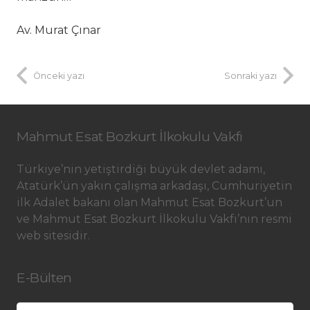
Av. Murat Çınar
Önceki yazı
Sonraki yazı
Mahmut Esat Bozkurt İlkokulu Vakfı
Türkiye’nin yetiştirdiği büyük devlet adamı,
Atatürk’ün yakın çalışma arkadaşı, Cumhuriyetin
ilk Adalet bakanı olan Mahmut Esat Bozkurt’un
ve Mahmut Esat Bozkurt İlkokulu Vakfı’nın resmi
web sitesidir.
E-Bülten