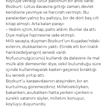
Köylüye verdiği lutur paltonun bir anısı vardı.
Bozkurt- Lotüs davasına gittiği zaman, devlet
kendisine yevmiye ve harcırah vermişti. Bu
paralardan yalnız bu paltoyu, bir de dört beş cilt
kitap almıştı. Arta kalan parayı:
– Yedim içtim, kitap, palto aldım. Bunlar da attı.
Diye maliye hazinesine iade etmişti.
Milli savaşta, düşman Bozkurt’un Kuşadası’ndaki
evlerini, dükkanlarını yaktı. Elinde elli bin liralık
harikzede(yangın) senedi vardı.
Nüfuzunu(gücünü) kullandı da dalavere ile mal
mülk aldı demesinler diye, vekil bulunduğu süre
içinde kullanmayarak kasten geçersiz bıraktığı
bu senedi yırtıp attı.
Bozkurt’u karasevdasının ateşinden, bir an
kurtulmuş göremezdiniz. Milletvekiliyken,
bakanken, avukatken hatta yerken içerken o
sürekli vatanını söyler, milletini konuşur,
köylüyü düşünürdü.