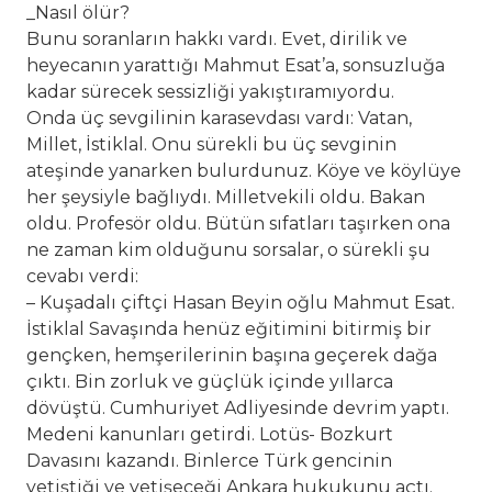
_Nasıl ölür?
Bunu soranların hakkı vardı. Evet, dirilik ve
heyecanın yarattığı Mahmut Esat’a, sonsuzluğa
kadar sürecek sessizliği yakıştıramıyordu.
Onda üç sevgilinin karasevdası vardı: Vatan,
Millet, İstiklal. Onu sürekli bu üç sevginin
ateşinde yanarken bulurdunuz. Köye ve köylüye
her şeysiyle bağlıydı. Milletvekili oldu. Bakan
oldu. Profesör oldu. Bütün sıfatları taşırken ona
ne zaman kim olduğunu sorsalar, o sürekli şu
cevabı verdi:
– Kuşadalı çiftçi Hasan Beyin oğlu Mahmut Esat.
İstiklal Savaşında henüz eğitimini bitirmiş bir
gençken, hemşerilerinin başına geçerek dağa
çıktı. Bin zorluk ve güçlük içinde yıllarca
dövüştü. Cumhuriyet Adliyesinde devrim yaptı.
Medeni kanunları getirdi. Lotüs- Bozkurt
Davasını kazandı. Binlerce Türk gencinin
yetiştiği ve yetişeceği Ankara hukukunu açtı.