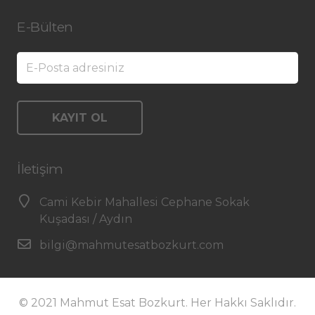
E-Bülten
İletişim
Cami Kebir Mahallesi Cephane Sokak
Kuşadası / Aydın
bilgi@mahmutesatbozkurt.com
© 2021 Mahmut Esat Bozkurt. Her Hakkı Saklıdır.